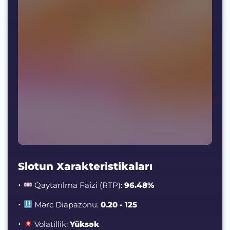
Slotun Xarakteristikaları
Qaytarılma Faizi (RTP):
96.48%
Mərc Diapazonu:
0.20 - 125
Volatillik:
Yüksək