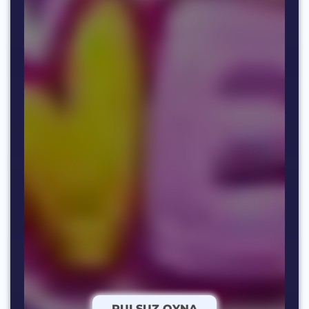
PULSUZ OYNA