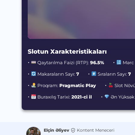
Slotun Xarakteristikaları
Qaytarılma Faizi (RTP):
96.5%
Mərc 
Makaraların Sayı:
7
Sıraların Sayı:
7
Proqram:
Pragmatic Play
Slot Növ
Buraxılış Tarixi:
2021-ci il
Ən Yüksək 
Elçin Əliyev
Kontent Meneceri