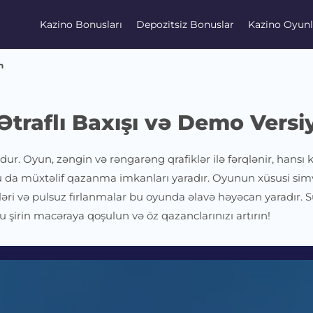
Kazino Bonusları
Depozitsiz Bonuslar
Kazino Oyunl
h
raflı Baxışı və Demo Versiy
udur. Oyun, zəngin və rəngarəng qrafiklər ilə fərqlənir, hansı 
u da müxtəlif qazanma imkanları yaradır. Oyunun xüsusi simvo
ri və pulsuz fırlanmalar bu oyunda əlavə həyəcan yaradır. S
irin macəraya qoşulun və öz qazanclarınızı artırın!