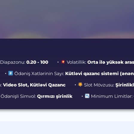
Diapazonu:
0.20 - 100
Volatillik:
Orta ilə yüksək ara
Ödəniş Xətlərinin Sayı:
Kütləvi qazanc sistemi (ənən
ü:
Video Slot, Kütləvi Qazanc
Slot Mövzusu:
Şirinli
Ödənişli Simvol:
Qırmızı şirinlik
Minimum Limitlər: