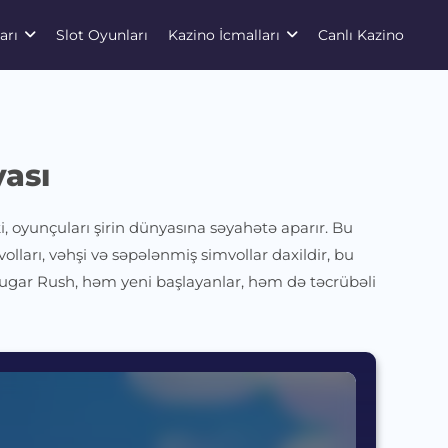
arı
Slot Oyunları
Kazino İcmalları
Canlı Kazino
ası
ki, oyunçuları şirin dünyasına səyahətə aparır. Bu
lları, vəhşi və səpələnmiş simvollar daxildir, bu
ugar Rush, həm yeni başlayanlar, həm də təcrübəli