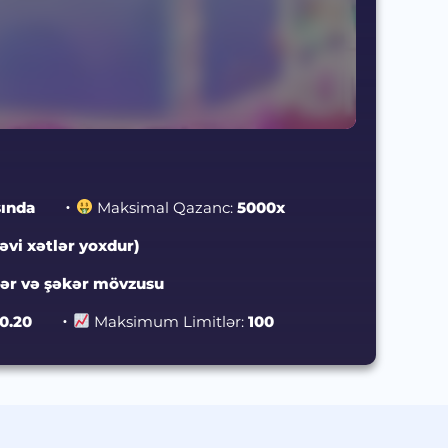
sında
Maksimal Qazanc:
5000x
əvi xətlər yoxdur)
klər və şəkər mövzusu
0.20
Maksimum Limitlər:
100