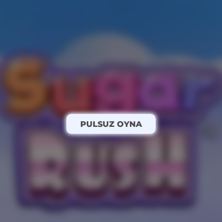
PULSUZ OYNA