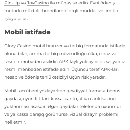
Pin-Up
və
JoyCasino
ilə müqayisə edin. Eyni ödəniş
metodu müxtəlif brendlərdə fərqli müddət və limitlə
işləyə bilər.
Mobil istifadə
Glory Casino mobil brauzer və tətbiq formatında istifadə
oluna bilər, amma tətbiq mövcudluğu ölkə, cihaz və
rəsmi mənbədən asılıdır. APK faylı yükləyirsinizsə, yalnız
rəsmi mənbədən istifadə edin. Üçüncü tərəf APK-ları
hesab və ödəniş təhlükəsizliyi üçün risk yaradır.
Mobil təcrübəni yoxlayarkən qeydiyyat forması, bonus
qaydası, oyun filtrləri, kassa, canlı çat və canlı kazino
yüklənməsi əsasdır. Əgər qaydalar telefonda oxunmur
və ya kassa qarışıq görünürsə, vizual dizayn problemi
həll etmir.