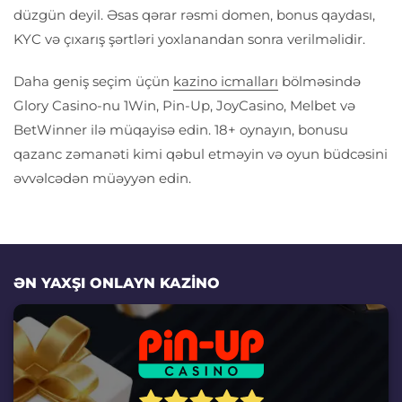
düzgün deyil. Əsas qərar rəsmi domen, bonus qaydası,
KYC və çıxarış şərtləri yoxlanandan sonra verilməlidir.
Daha geniş seçim üçün
kazino icmalları
bölməsində
Glory Casino-nu 1Win, Pin-Up, JoyCasino, Melbet və
BetWinner ilə müqayisə edin. 18+ oynayın, bonusu
qazanc zəmanəti kimi qəbul etməyin və oyun büdcəsini
əvvəlcədən müəyyən edin.
ƏN YAXŞI ONLAYN KAZINO