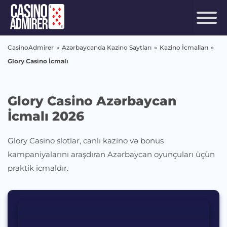
CasinoAdmirer
Azərbaycanda Kazino Saytları
Kazino İcmalları
Glory Casino İcmalı
Glory Casino Azərbaycan
İcmalı 2026
Glory Casino slotlar, canlı kazino və bonus
kampaniyalarını araşdıran Azərbaycan oyunçuları üçün
praktik icmaldır.