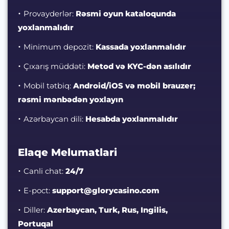
Provayderlər:
Rəsmi oyun kataloqunda
yoxlanmalıdır
Minimum depozit:
Kassada yoxlanmalıdır
Çıxarış müddəti:
Metod və KYC-dən asılıdır
Mobil tətbiq:
Android/iOS və mobil brauzer;
rəsmi mənbədən yoxlayın
Azərbaycan dili:
Hesabda yoxlanmalıdır
Elaqe Melumatlari
Canli chat:
24/7
E-poct:
support@glorycasino.com
Diller:
Azerbaycan, Turk, Rus, Ingilis,
Portuqal