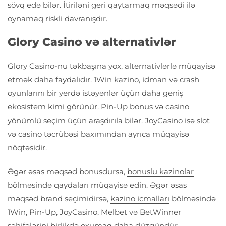
sövq edə bilər. İtiriləni geri qaytarmaq məqsədi ilə
oynamaq riskli davranışdır.
Glory Casino və alternativlər
Glory Casino-nu təkbaşına yox, alternativlərlə müqayisə
etmək daha faydalıdır. 1Win kazino, idman və crash
oyunlarını bir yerdə istəyənlər üçün daha geniş
ekosistem kimi görünür. Pin-Up bonus və casino
yönümlü seçim üçün araşdırıla bilər. JoyCasino isə slot
və casino təcrübəsi baxımından ayrıca müqayisə
nöqtəsidir.
Əgər əsas məqsəd bonusdursa,
bonuslu kazinolar
bölməsində qaydaları müqayisə edin. Əgər əsas
məqsəd brand seçimidirsə,
kazino icmalları
bölməsində
1Win, Pin-Up, JoyCasino, Melbet və BetWinner
səhifələrini birlikdə oxumaq daha düzgündür.