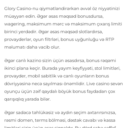
Glory Casino-nu qiymətləndirərkən əvvəl öz niyyətinizi
müəyyən edin. Əgər əsas məqsəd bonusdursa,
wagering, maksimum mərc və maksimum çıxarış limiti
birinci yerdədir. Əgər əsas məqsəd slotlardırsa,
provayderlər, oyun filtrləri, bonus uyğunluğu və RTP
məlumatı daha vacib olur.
Əgər canlı kazino sizin üçün əsasdırsa, bonus rəqəmi
ikinci plana keçir. Burada yayım keyfiyyəti, stol limitləri,
provayder, mobil sabitlik və canlı oyunların bonus
dövriyyəsinə necə sayılması önəmlidir. Live casino sevən
oyunçu üçün zəif qaydalı böyük bonus faydadan çox
qarışıqlıq yarada bilər.
Əgər sadəcə təhlükəsiz və aydın seçim axtarırsınızsa,
rəsmi domen, terms bölməsi, dəstək cavabı və kassa
limitləri sizin üçün əsas siqnaldır. Bu dörd sahə şəffaf