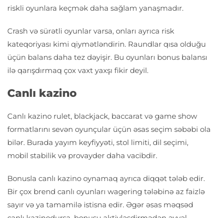
riskli oyunlara keçmək daha sağlam yanaşmadır.
Crash və sürətli oyunlar varsa, onları ayrıca risk
kateqoriyası kimi qiymətləndirin. Raundlar qısa olduğu
üçün balans daha tez dəyişir. Bu oyunları bonus balansı
ilə qarışdırmaq çox vaxt yaxşı fikir deyil.
Canlı kazino
Canlı kazino rulet, blackjack, baccarat və game show
formatlarını sevən oyunçular üçün əsas seçim səbəbi ola
bilər. Burada yayım keyfiyyəti, stol limiti, dil seçimi,
mobil stabilik və provayder daha vacibdir.
Bonusla canlı kazino oynamaq ayrıca diqqət tələb edir.
Bir çox brend canlı oyunları wagering tələbinə az faizlə
sayır və ya tamamilə istisna edir. Əgər əsas məqsəd
canlı kazinodursa, bonusu aktivləşdirmədən əvvəl