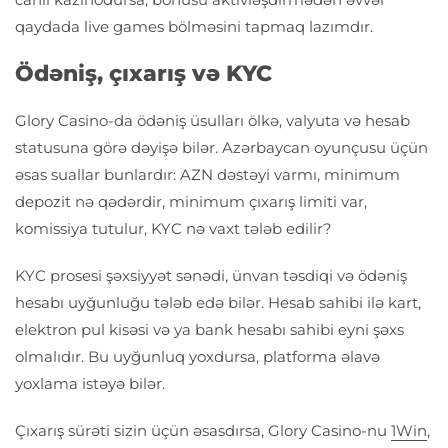
qaydada live games bölməsini tapmaq lazımdır.
Ödəniş, çıxarış və KYC
Glory Casino-da ödəniş üsulları ölkə, valyuta və hesab
statusuna görə dəyişə bilər. Azərbaycan oyunçusu üçün
əsas suallar bunlardır: AZN dəstəyi varmı, minimum
depozit nə qədərdir, minimum çıxarış limiti var,
komissiya tutulur, KYC nə vaxt tələb edilir?
KYC prosesi şəxsiyyət sənədi, ünvan təsdiqi və ödəniş
hesabı uyğunluğu tələb edə bilər. Hesab sahibi ilə kart,
elektron pul kisəsi və ya bank hesabı sahibi eyni şəxs
olmalıdır. Bu uyğunluq yoxdursa, platforma əlavə
yoxlama istəyə bilər.
Çıxarış sürəti sizin üçün əsasdırsa, Glory Casino-nu
1Win
,