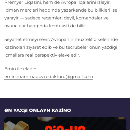
Premyer Liqasini, hem de Avropa liqalarini izleyir.
Idman mercleri haqqinda yazarkende bu bilikleri ise
yarayir — sadece reqemleri deyil, komandalar ve
oyuncular haqqinda konteksti de bilir.
Seyahet etmeyi sevir. Avropanin muxtelif olkelerinde
kazinolari ziyaret edib ve bu tecrubeler onun yazdigi
icmallara real perspektiv elave edir.
Emin ile elaqe:
emin.mammadov.redaktoru@gmail.com
ƏN YAXŞI ONLAYN KAZINO