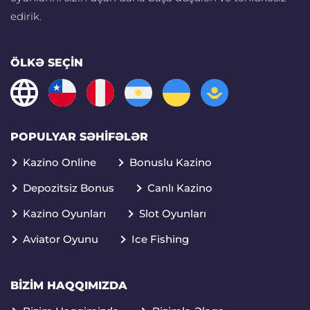
edirik.
ÖLKƏ SEÇIN
POPULYAR SƏHIFƏLƏR
Kazino Online
Bonuslu Kazino
Depozitsiz Bonus
Canlı Kazino
Kazino Oyunları
Slot Oyunları
Aviator Oyunu
Ice Fishing
BIZIM HAQQIMIZDA