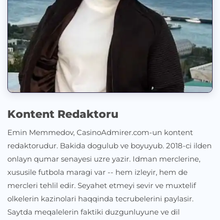
Kontent Redaktoru
Emin Memmedov, CasinoAdmirer.com-un kontent
redaktorudur. Bakida dogulub ve boyuyub. 2018-ci ilden
onlayn qumar senayesi uzre yazir. Idman merclerine,
xususile futbola maragi var -- hem izleyir, hem de
mercleri tehlil edir. Seyahet etmeyi sevir ve muxtelif
olkelerin kazinolari haqqinda tecrubelerini paylasir.
Saytda meqalelerin faktiki duzgunluyune ve dil