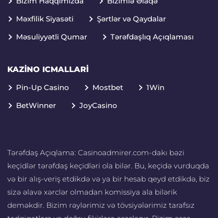
Bizim Haqqimizda
Bizimlə Əlaqə
Məxfilik Siyasəti
Şərtlər və Qaydalar
Məsuliyyətli Qumar
Tərəfdaşlıq Açıqlaması
KAZINO ICMALLARI
Pin-Up Casino
Mostbet
1Win
BetWinner
JoyCasino
Tərəfdaş Açıqlama: Casinoadmirer.com-dakı bəzi
keçidlər tərəfdaş keçidləri ola bilər. Bu, keçidə vurduqda
və bir alış-veriş etdikdə və ya bir hesab qeyd etdikdə, biz
sizə əlavə xərclər olmadan komissiya ala bilərik
deməkdir. Bizim rəylərimiz və tövsiyələrimiz tarafsız